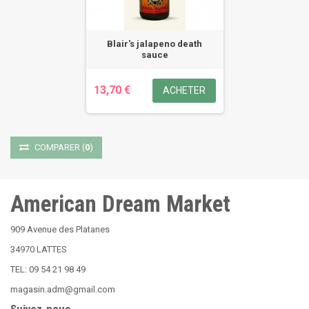
Blair's jalapeno death
sauce
13,70 €
ACHETER
COMPARER
(
0
)
American Dream Market
909 Avenue des Platanes
34970 LATTES
TEL: 09 54 21 98 49
magasin.adm@gmail.com