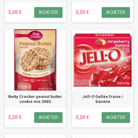
3,20 €
3,20 €
ACHETER
ACHETER
Betty Crocker peanut butter
Jell-O Gellée fraise /
cookie mix 204G
banane
3,20 €
3,20 €
ACHETER
ACHETER