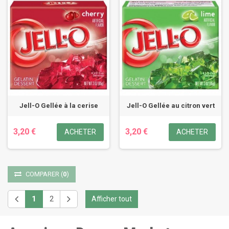
Jell-O Gellée à la cerise
Jell-O Gellée au citron vert
3,20 €
3,20 €
ACHETER
ACHETER
COMPARER
(
0
)
1
2
Afficher tout