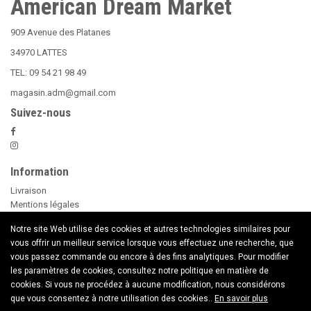
American Dream Market
909 Avenue des Platanes
34970 LATTES
TEL: 09 54 21 98 49
magasin.adm@gmail.com
Suivez-nous
Information
Livraison
Mentions légales
Nos Conditions Générales de Vente
Notre site Web utilise des cookies et autres technologies similaires pour
Paiement sécurisé
vous offrir un meilleur service lorsque vous effectuez une recherche, que
Le Beer Pong
vous passez commande ou encore à des fins analytiques. Pour modifier
conseils d'utilisation des Bougies
les paramètres de cookies, consultez notre politique en matière de
Nouveaux Produits
cookies. Si vous ne procédez à aucune modification, nous considérons
Contactez nous
que vous consentez à notre utilisation des cookies..
En savoir plus
Copyright © 2020 American Dream Market