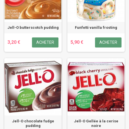
Jell-O butterscotch pudding
Funfetti vanilla frosting
3,20 €
5,90 €
ACHETER
ACHETER
Jell-O chocolate fudge
Jell-O Gellée à la cerise
pudding
noire