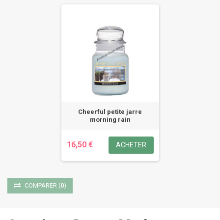
Cheerful petite jarre
morning rain
16,50 €
ACHETER
COMPARER
(
0
)