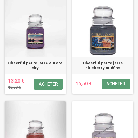
Cheerful petite jarre aurora
Cheerful petite jarre
sky
blueberry muffins
13,20 €
16,50 €
ACHETER
ACHETER
16,50 €