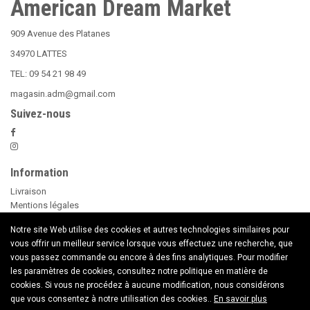
American Dream Market
909 Avenue des Platanes
34970 LATTES
TEL: 09 54 21 98 49
magasin.adm@gmail.com
Suivez-nous
Information
Livraison
Mentions légales
Nos Conditions Générales de Vente
Notre site Web utilise des cookies et autres technologies similaires pour
Paiement sécurisé
vous offrir un meilleur service lorsque vous effectuez une recherche, que
Le Beer Pong
vous passez commande ou encore à des fins analytiques. Pour modifier
conseils d'utilisation des Bougies
les paramètres de cookies, consultez notre politique en matière de
Nouveaux Produits
cookies. Si vous ne procédez à aucune modification, nous considérons
Contactez nous
que vous consentez à notre utilisation des cookies..
En savoir plus
Copyright © 2020 American Dream Market