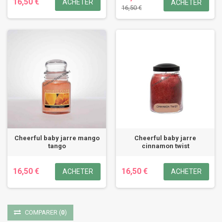
16,50 €
ACHETER
ACHETER
16,50 €
Cheerful baby jarre mango
Cheerful baby jarre
tango
cinnamon twist
16,50 €
16,50 €
ACHETER
ACHETER
COMPARER
(
0
)