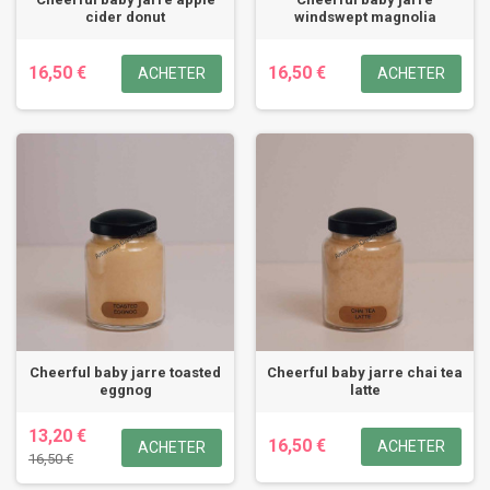
cider donut
windswept magnolia
16,50 €
16,50 €
ACHETER
ACHETER
Cheerful baby jarre toasted
Cheerful baby jarre chai tea
eggnog
latte
13,20 €
16,50 €
ACHETER
ACHETER
16,50 €