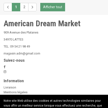
1
2
Afficher tout
American Dream Market
909 Avenue des Platanes
34970 LATTES
TEL: 09 54 21 98 49
magasin.adm@gmail.com
Suivez-nous
Information
Livraison
Mentions légales
Nos Conditions Générales de Vente
Notre site Web utilise des cookies et autres technologies similaires pour
Paiement sécurisé
vous offrir un meilleur service lorsque vous effectuez une recherche, que
Le Beer Pong