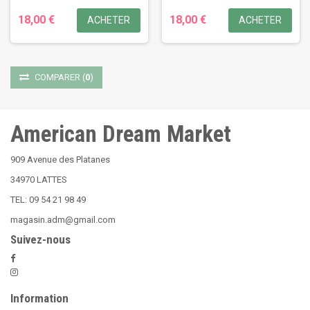
18,00 €
18,00 €
ACHETER
ACHETER
COMPARER
(
0
)
American Dream Market
909 Avenue des Platanes
34970 LATTES
TEL: 09 54 21 98 49
magasin.adm@gmail.com
Suivez-nous
Information