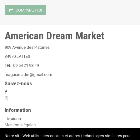
COMPARER
(
0
)
American Dream Market
909 Avenue des Platanes
34970 LATTES
TEL: 09 54 21 98 49
magasin.adm@gmail.com
Suivez-nous
Information
Livraison
Mentions légales
Nos Conditions Générales de Vente
Notre site Web utilise des cookies et autres technologies similaires pour
Paiement sécurisé