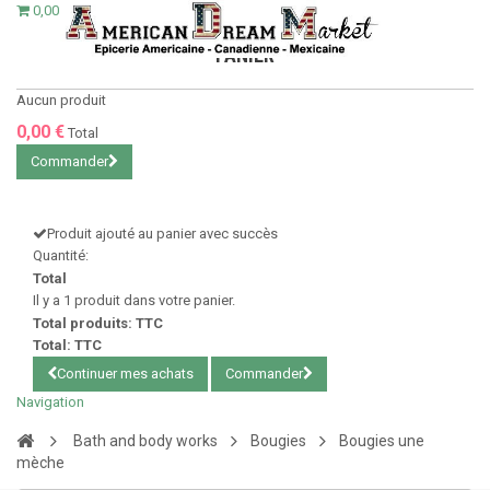
0,00 €
PANIER
Aucun produit
0,00 €
Total
Commander
Produit ajouté au panier avec succès
Quantité:
Total
Il y a 1 produit dans votre panier.
Total produits: TTC
Total: TTC
Continuer mes achats
Commander
Navigation
Bath and body works
Bougies
Bougies une
mèche