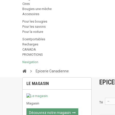
Cires
Bougies une mèche
Accesoires
Pour les bougies
Pour les savons
Pour la voiture
Scentportables
Recharges
CANADA
PROMOTIONS
Navigation
Epicerie Canadienne
EPIC
LE MAGASIN
--
Tri
Magasin
Découvrez notre magasin