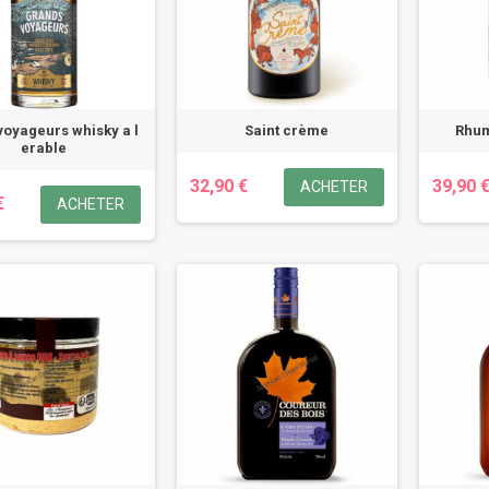
voyageurs whisky a l
Saint crème
Rhum
erable
32,90 €
39,90 
ACHETER
€
ACHETER