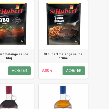
ert melange sauce
St hubert melange sauce
bbq
brune
3,00 €
ACHETER
ACHETER