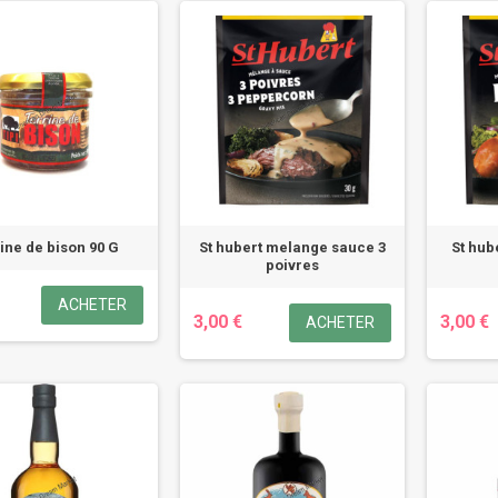
ine de bison 90 G
St hubert melange sauce 3
St hub
poivres
ACHETER
3,00 €
3,00 €
ACHETER