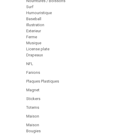
Nourritures / Boissons
Surf
Humouristique
Baseball
Illustration
Exterieur
Ferme
Musique
License plate
Drapeaux
NFL
Fanions
Plaques Plastiques
Magnet
Stickers
Totems
Maison
Maison
Bougies