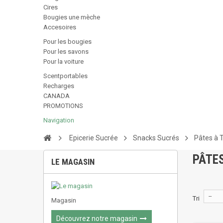
Cires
Bougies une mèche
Accesoires
Pour les bougies
Pour les savons
Pour la voiture
Scentportables
Recharges
CANADA
PROMOTIONS
Navigation
Epicerie Sucrée
Snacks Sucrés
Pâtes à T
PÂTE
LE MAGASIN
--
Tri
Magasin
Découvrez notre magasin