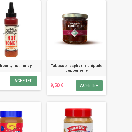
 bounty hot honey
Tabasco raspberry chiptole
pepper jelly
ACHETER
9,50 €
ACHETER