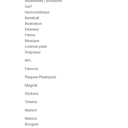
Nourritures / Boissons
Surf
Humouristique
Baseball
Illustration
Exterieur
Ferme
Musique
License plate
Drapeaux
NFL
Fanions
Plaques Plastiques
Magnet
Stickers
Totems
Maison
Maison
Bougies