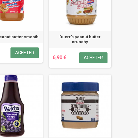
eanut butter smooth
Duerr's peanut butter
crunchy
ACHETER
6,90 €
ACHETER