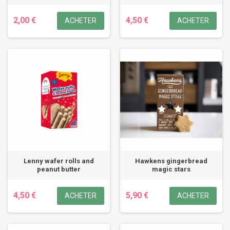
2,00 €
4,50 €
ACHETER
ACHETER
Lenny wafer rolls and
Hawkens gingerbread
peanut butter
magic stars
4,50 €
5,90 €
ACHETER
ACHETER