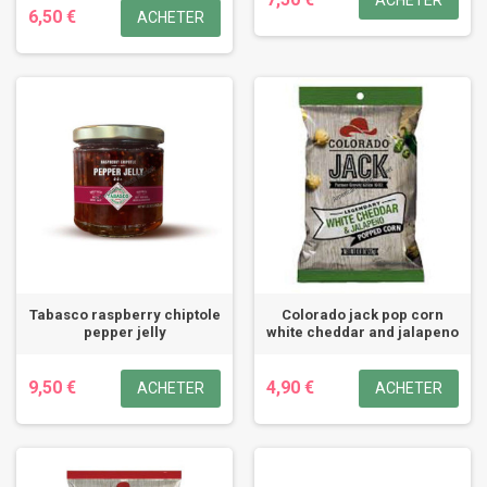
ACHETER
6,50 €
ACHETER
Tabasco raspberry chiptole
Colorado jack pop corn
pepper jelly
white cheddar and jalapeno
9,50 €
4,90 €
ACHETER
ACHETER