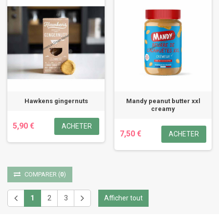
Hawkens gingernuts
Mandy peanut butter xxl
creamy
5,90 €
ACHETER
7,50 €
ACHETER
COMPARER
(
0
)
1
2
3
Afficher tout