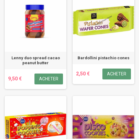
Lenny duo spread cacao
Bardollini pistachio cones
peanut butter
2,50 €
ACHETER
9,50 €
ACHETER