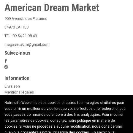
American Dream Market
909 Avenue des Platanes
34970 LATTES
TEL: 09 54 21 98 49
magasin.adm@gmail.com
Suivez-nous
Information
Livraison
Mentions légales
Nos Conditions Générales de Vente
Notre site Web utilise des cookies et autres technologies similaires pour
Paiement sécurisé
vous offrir un meilleur service lorsque vous effectuez une recherche, que
Le Beer Pong
vous passez commande ou encore à des fins analytiques. Pour modifier
conseils d'utilisation des Bougies
les paramètres de cookies, consultez notre politique en matière de
Nouveaux Produits
cookies. Si vous ne procédez à aucune modification, nous considérons
Contactez nous
que vous consentez à notre utilisation des cookies..
En savoir plus