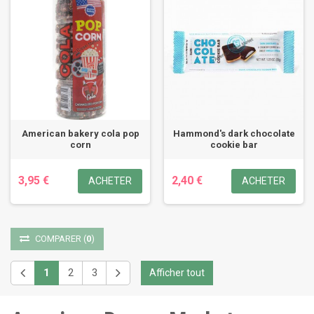
American bakery cola pop
Hammond's dark chocolate
corn
cookie bar
3,95 €
2,40 €
ACHETER
ACHETER
COMPARER
(
0
)
1
2
3
Afficher tout