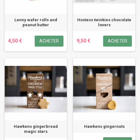
Lenny wafer rolls and
Hostess twinkies chocolate
peanut butter
lovers
4,50 €
9,50 €
ACHETER
ACHETER
Hawkens gingerbread
Hawkens gingernuts
magic stars