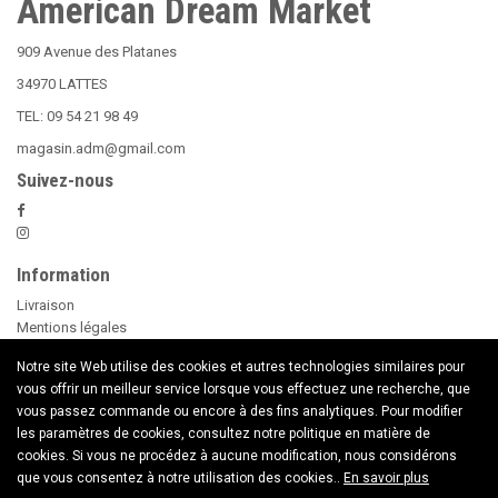
American Dream Market
909 Avenue des Platanes
34970 LATTES
TEL: 09 54 21 98 49
magasin.adm@gmail.com
Suivez-nous
Information
Livraison
Mentions légales
Nos Conditions Générales de Vente
Notre site Web utilise des cookies et autres technologies similaires pour
Paiement sécurisé
vous offrir un meilleur service lorsque vous effectuez une recherche, que
Le Beer Pong
vous passez commande ou encore à des fins analytiques. Pour modifier
conseils d'utilisation des Bougies
les paramètres de cookies, consultez notre politique en matière de
Nouveaux Produits
cookies. Si vous ne procédez à aucune modification, nous considérons
Contactez nous
que vous consentez à notre utilisation des cookies..
En savoir plus
Copyright © 2020 American Dream Market