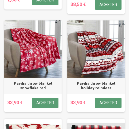
ACHETER
38,50 €
ACHETER
Pavilia throw blanket
Pavilia throw blanket
snowflake red
holiday reindeer
33,90 €
33,90 €
ACHETER
ACHETER