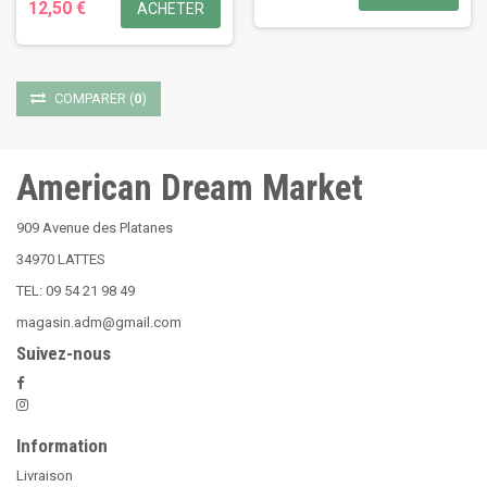
12,50 €
ACHETER
COMPARER
(
0
)
American Dream Market
909 Avenue des Platanes
34970 LATTES
TEL: 09 54 21 98 49
magasin.adm@gmail.com
Suivez-nous
Information
Livraison