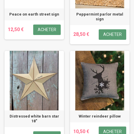
Peace on earth street sign
Peppermint parlor metal
sign
12,50 €
ACHETER
28,50 €
ACHETER
Distressed white barn star
Winter reindeer pillow
18"
10,50 €
ACHETER