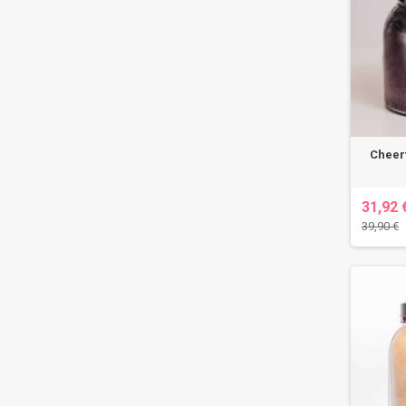
Cheerf
31,92 
39,90 €