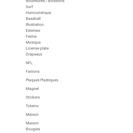
Nourritures / Boissons
Surf
Humouristique
Baseball
Illustration
Exterieur
Ferme
Musique
License plate
Drapeaux
NFL
Fanions
Plaques Plastiques
Magnet
Stickers
Totems
Maison
Maison
Bougies