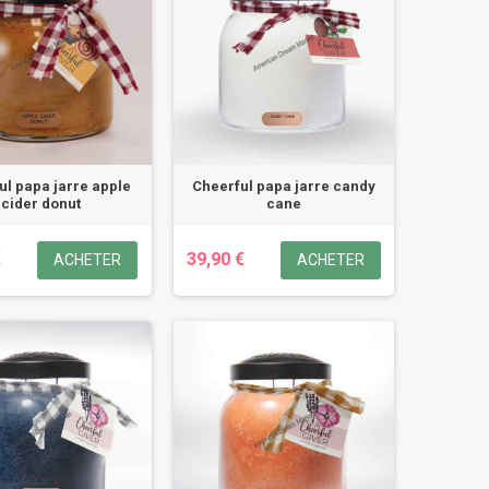
ul papa jarre apple
Cheerful papa jarre candy
cider donut
cane
€
39,90 €
ACHETER
ACHETER