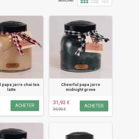
Afficher
 papa jarre chai tea
Cheerful papa jarre
latte
midnight grove
31,92 €
€
ACHETER
ACHETER
39,90 €