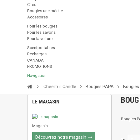
Cires
Bougies une mèche
Accesoires
Pour les bougies
Pour les savons
Pour la voiture
Scentportables
Recharges
CANADA
PROMOTIONS
Navigation
Cheerfull Candle
Bougies PAPA
Bougies
BOUG
LE MAGASIN
Bougies P
Magasin
Découvrez notre magasin
--