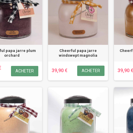
ul papa jarre plum
Cheerful papa jarre
Cheerf
orchard
windswept magnolia
€
39,90 €
39,90 
ACHETER
ACHETER