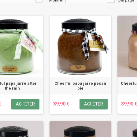
Montrer
par page
ul papa jarre after
Cheerful papa jarre pecan
Cheerful
the rain
pie
€
39,90 €
39,90 
ACHETER
ACHETER