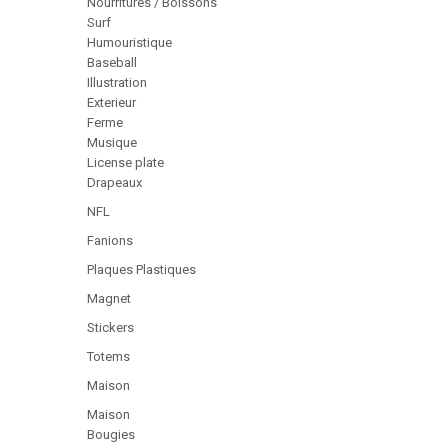
Nourritures / Boissons
Surf
Humouristique
Baseball
Illustration
Exterieur
Ferme
Musique
License plate
Drapeaux
NFL
Fanions
Plaques Plastiques
Magnet
Stickers
Totems
Maison
Maison
Bougies