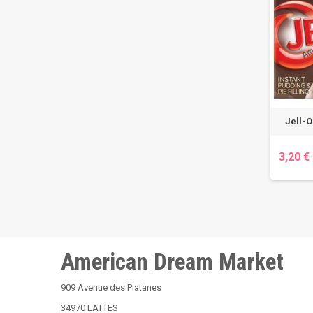
Jell-O
3,20 €
American Dream Market
909 Avenue des Platanes
34970 LATTES