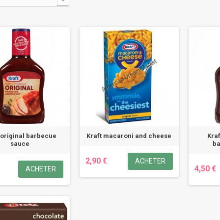
 original barbecue
Kraft macaroni and cheese
Kra
sauce
b
2,90 €
ACHETER
4,50 €
ACHETER