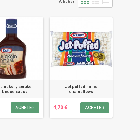
Afficher
ft hickory smoke
Jet puffed minis
arbecue sauce
chamallows
4,70 €
ACHETER
ACHETER