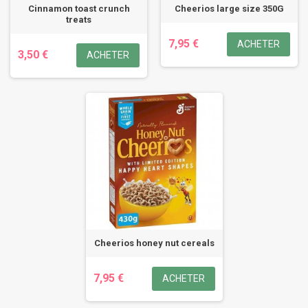
Cinnamon toast crunch
Cheerios large size 350G
treats
7,95 €
ACHETER
3,50 €
ACHETER
Cheerios honey nut cereals
7,95 €
ACHETER