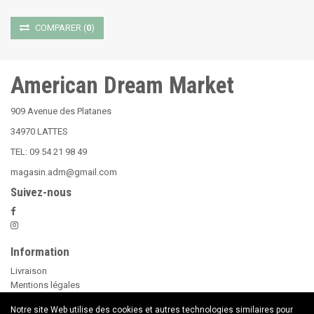
COMPARER
(
0
)
American Dream Market
909 Avenue des Platanes
34970 LATTES
TEL: 09 54 21 98 49
magasin.adm@gmail.com
Suivez-nous
Information
Livraison
Mentions légales
Nos Conditions Générales de Vente
Notre site Web utilise des cookies et autres technologies similaires pour
Paiement sécurisé