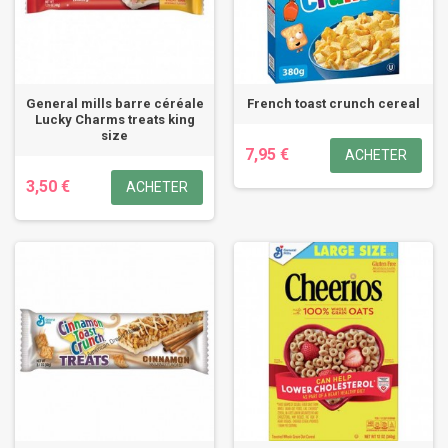
General mills barre céréale
French toast crunch cereal
Lucky Charms treats king
size
7,95 €
ACHETER
3,50 €
ACHETER