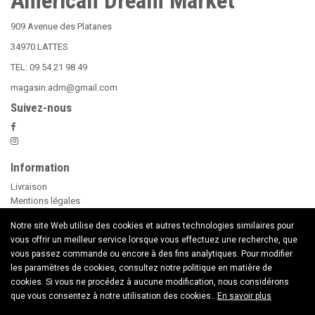
American Dream Market
909 Avenue des Platanes
34970 LATTES
TEL: 09 54 21 98 49
magasin.adm@gmail.com
Suivez-nous
Information
Livraison
Mentions légales
Nos Conditions Générales de Vente
Notre site Web utilise des cookies et autres technologies similaires pour
Paiement sécurisé
vous offrir un meilleur service lorsque vous effectuez une recherche, que
Le Beer Pong
vous passez commande ou encore à des fins analytiques. Pour modifier
conseils d'utilisation des Bougies
les paramètres de cookies, consultez notre politique en matière de
Nouveaux Produits
cookies. Si vous ne procédez à aucune modification, nous considérons
Contactez nous
que vous consentez à notre utilisation des cookies..
En savoir plus
Copyright © 2020 American Dream Market