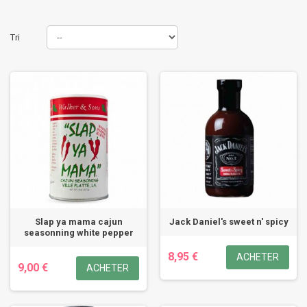
Tri
Slap ya mama cajun
Jack Daniel's sweet n' spicy
seasonning white pepper
8,95 €
ACHETER
9,00 €
ACHETER