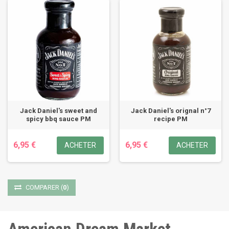
Jack Daniel's sweet and
Jack Daniel's orignal n°7
spicy bbq sauce PM
recipe PM
6,95 €
6,95 €
ACHETER
ACHETER
COMPARER
(
0
)