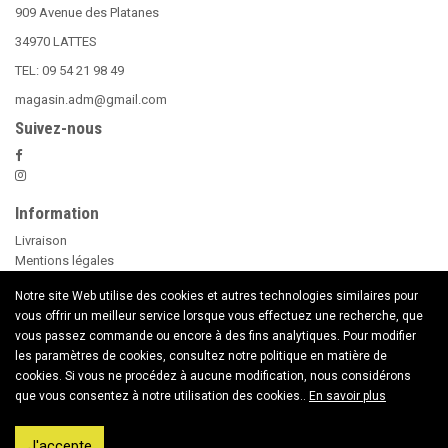
909 Avenue des Platanes
34970 LATTES
TEL: 09 54 21 98 49
magasin.adm@gmail.com
Suivez-nous
Information
Livraison
Mentions légales
Nos Conditions Générales de Vente
Notre site Web utilise des cookies et autres technologies similaires pour
Paiement sécurisé
vous offrir un meilleur service lorsque vous effectuez une recherche, que
Le Beer Pong
vous passez commande ou encore à des fins analytiques. Pour modifier
conseils d'utilisation des Bougies
les paramètres de cookies, consultez notre politique en matière de
Nouveaux Produits
cookies. Si vous ne procédez à aucune modification, nous considérons
Contactez nous
que vous consentez à notre utilisation des cookies..
En savoir plus
Copyright © 2020 American Dream Market
J'accepte