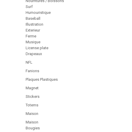
Nourritures / Boissons
Surf
Humouristique
Baseball
Illustration
Exterieur
Ferme
Musique
License plate
Drapeaux
NFL
Fanions
Plaques Plastiques
Magnet
Stickers
Totems
Maison
Maison
Bougies