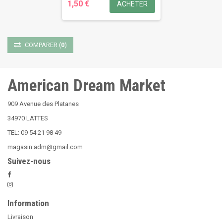
1,50 €
ACHETER
COMPARER
(
0
)
American Dream Market
909 Avenue des Platanes
34970 LATTES
TEL: 09 54 21 98 49
magasin.adm@gmail.com
Suivez-nous
Information
Livraison