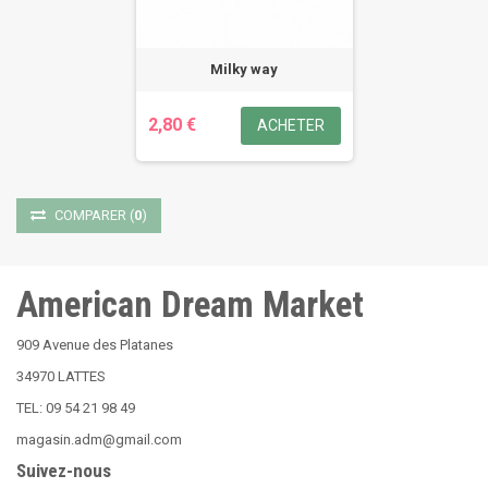
Milky way
2,80 €
ACHETER
COMPARER
(
0
)
American Dream Market
909 Avenue des Platanes
34970 LATTES
TEL: 09 54 21 98 49
magasin.adm@gmail.com
Suivez-nous