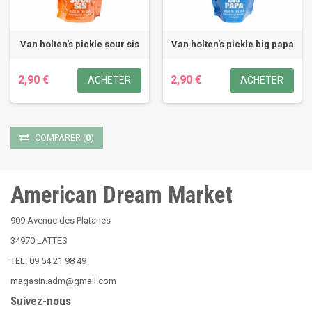
Van holten's pickle sour sis
Van holten's pickle big papa
2,90 €
2,90 €
ACHETER
ACHETER
COMPARER
(
0
)
American Dream Market
909 Avenue des Platanes
34970 LATTES
TEL: 09 54 21 98 49
magasin.adm@gmail.com
Suivez-nous