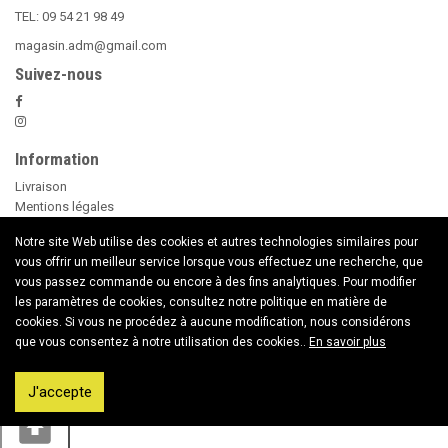
TEL: 09 54 21 98 49
magasin.adm@gmail.com
Suivez-nous
Information
Livraison
Mentions légales
Nos Conditions Générales de Vente
Notre site Web utilise des cookies et autres technologies similaires pour
Paiement sécurisé
vous offrir un meilleur service lorsque vous effectuez une recherche, que
Le Beer Pong
vous passez commande ou encore à des fins analytiques. Pour modifier
conseils d'utilisation des Bougies
les paramètres de cookies, consultez notre politique en matière de
Nouveaux Produits
cookies. Si vous ne procédez à aucune modification, nous considérons
Contactez nous
que vous consentez à notre utilisation des cookies..
En savoir plus
Copyright © 2020 American Dream Market
J'accepte