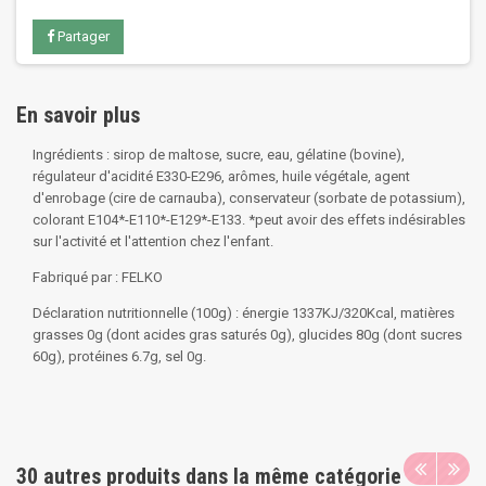
Partager
En savoir plus
Ingrédients : sirop de maltose, sucre, eau, gélatine (bovine),
régulateur d'acidité E330-E296, arômes, huile végétale, agent
d'enrobage (cire de carnauba), conservateur (sorbate de potassium),
colorant E104*-E110*-E129*-E133. *peut avoir des effets indésirables
sur l'activité et l'attention chez l'enfant.
Fabriqué par : FELKO
Déclaration nutritionnelle (100g) : énergie 1337KJ/320Kcal, matières
grasses 0g (dont acides gras saturés 0g), glucides 80g (dont sucres
60g), protéines 6.7g, sel 0g.
30 autres produits dans la même catégorie