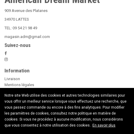
909 Avenue des Platanes
34970 LATTES
TEL: 09 54 21 98 49
magasin.adm@gmail.com
Suivez-nous
Information
Livraison
Mentions légales
Nos Conditions Générales de Vente
Notre site Web utilise des cookies et autres technologies similaires pour
Paiement sécurisé
vous offrir un meilleur service lorsque vous effectuez une recherche, que
Le Beer Pong
vous passez commande ou encore à des fins analytiques. Pour modifier
conseils d'utilisation des Bougies
les paramètres de cookies, consultez notre politique en matière de
Nouveaux Produits
cookies. Si vous ne procédez à aucune modification, nous considérons
Contactez nous
que vous consentez à notre utilisation des cookies..
En savoir plus
Copyright © 2020 American Dream Market