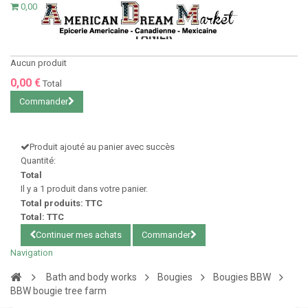
0,00 €
PANIER
Aucun produit
0,00 €
Total
Commander
Produit ajouté au panier avec succès
Quantité:
Total
Il y a 1 produit dans votre panier.
Total produits: TTC
Total: TTC
Continuer mes achats
Commander
Navigation
Bath and body works
Bougies
Bougies BBW
BBW bougie tree farm