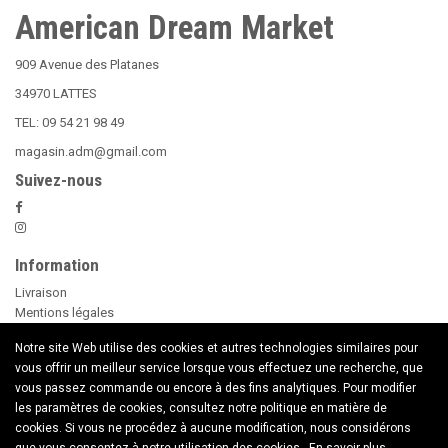
American Dream Market
909 Avenue des Platanes
34970 LATTES
TEL: 09 54 21 98 49
magasin.adm@gmail.com
Suivez-nous
Information
Livraison
Mentions légales
Nos Conditions Générales de Vente
Notre site Web utilise des cookies et autres technologies similaires pour
Paiement sécurisé
vous offrir un meilleur service lorsque vous effectuez une recherche, que
Le Beer Pong
vous passez commande ou encore à des fins analytiques. Pour modifier
conseils d'utilisation des Bougies
les paramètres de cookies, consultez notre politique en matière de
Nouveaux Produits
cookies. Si vous ne procédez à aucune modification, nous considérons
Contactez nous