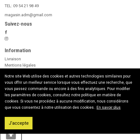
TEL: 09 54 21 98 49
magasin.adm@gmail.com
Suivez-nous
Information
Livraison
Mentions légales
Nos Conditions Générales de Vente
Notre site Web utilise des cookies et autres technologies similaires pour
Paiement sécurisé
vous offrir un meilleur service lorsque vous effectuez une recherche, que
Le Beer Pong
vous passez commande ou encore à des fins analytiques. Pour modifier
conseils d'utilisation des Bougies
les paramètres de cookies, consultez notre politique en matière de
Nouveaux Produits
cookies. Si vous ne procédez à aucune modification, nous considérons
Contactez nous
que vous consentez à notre utilisation des cookies..
En savoir plus
Copyright © 2020 American Dream Market
J'accepte