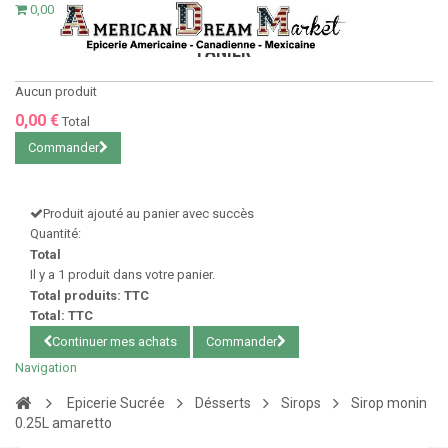
0,00 €
PANIER
Aucun produit
0,00 €
Total
Commander
Produit ajouté au panier avec succès
Quantité:
Total
Il y a 1 produit dans votre panier.
Total produits: TTC
Total: TTC
Continuer mes achats
Commander
Navigation
Epicerie Sucrée
Désserts
Sirops
Sirop monin
0.25L amaretto