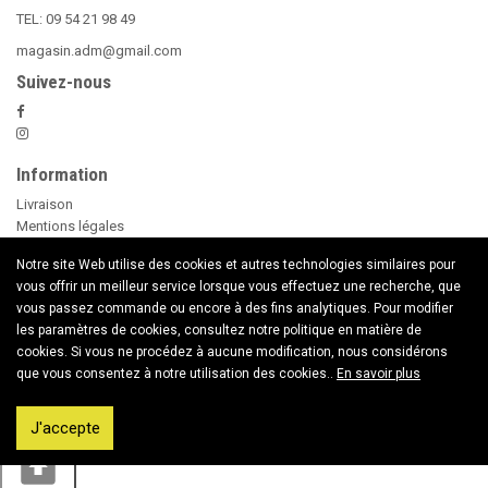
TEL: 09 54 21 98 49
magasin.adm@gmail.com
Suivez-nous
Information
Livraison
Mentions légales
Nos Conditions Générales de Vente
Notre site Web utilise des cookies et autres technologies similaires pour
Paiement sécurisé
vous offrir un meilleur service lorsque vous effectuez une recherche, que
Le Beer Pong
vous passez commande ou encore à des fins analytiques. Pour modifier
conseils d'utilisation des Bougies
les paramètres de cookies, consultez notre politique en matière de
Nouveaux Produits
cookies. Si vous ne procédez à aucune modification, nous considérons
Contactez nous
que vous consentez à notre utilisation des cookies..
En savoir plus
Copyright © 2020 American Dream Market
J'accepte