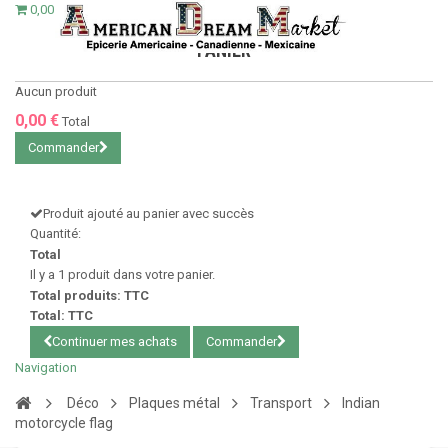
0,00 €
PANIER
Aucun produit
0,00 €
Total
Commander
Produit ajouté au panier avec succès
Quantité:
Total
Il y a 1 produit dans votre panier.
Total produits: TTC
Total: TTC
Continuer mes achats
Commander
Navigation
Déco
Plaques métal
Transport
Indian
motorcycle flag