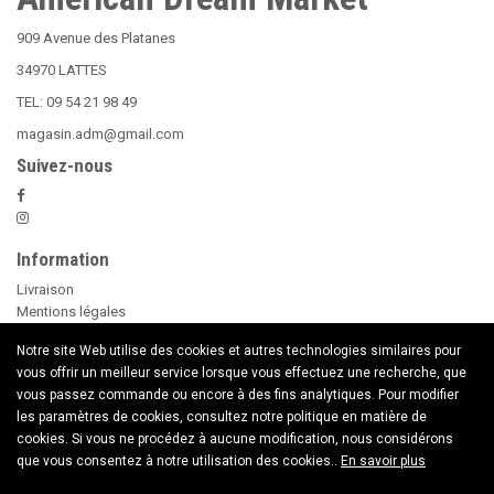
909 Avenue des Platanes
34970 LATTES
TEL: 09 54 21 98 49
magasin.adm@gmail.com
Suivez-nous
Information
Livraison
Mentions légales
Nos Conditions Générales de Vente
Notre site Web utilise des cookies et autres technologies similaires pour
Paiement sécurisé
vous offrir un meilleur service lorsque vous effectuez une recherche, que
Le Beer Pong
vous passez commande ou encore à des fins analytiques. Pour modifier
conseils d'utilisation des Bougies
les paramètres de cookies, consultez notre politique en matière de
Nouveaux Produits
cookies. Si vous ne procédez à aucune modification, nous considérons
Contactez nous
que vous consentez à notre utilisation des cookies..
En savoir plus
Copyright © 2020 American Dream Market