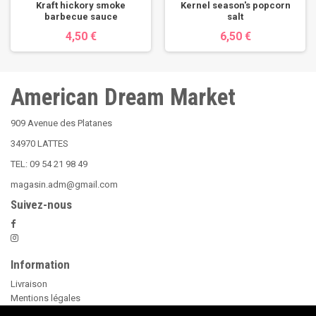
Kraft hickory smoke
Kernel season's popcorn
barbecue sauce
salt
4,50 €
6,50 €
American Dream Market
909 Avenue des Platanes
34970 LATTES
TEL: 09 54 21 98 49
magasin.adm@gmail.com
Suivez-nous
Information
Livraison
Mentions légales
Nos Conditions Générales de Vente