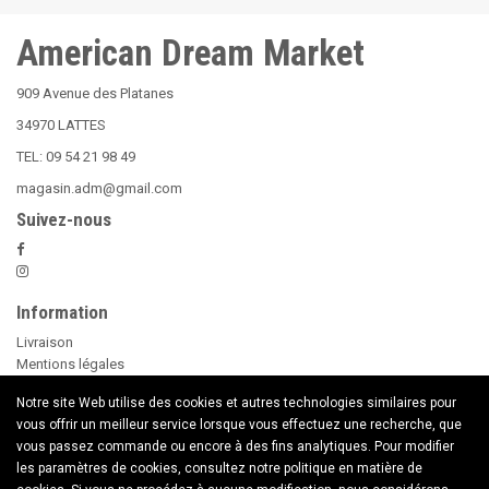
American Dream Market
909 Avenue des Platanes
34970 LATTES
TEL: 09 54 21 98 49
magasin.adm@gmail.com
Suivez-nous
Information
Livraison
Mentions légales
Nos Conditions Générales de Vente
Notre site Web utilise des cookies et autres technologies similaires pour
Paiement sécurisé
vous offrir un meilleur service lorsque vous effectuez une recherche, que
Le Beer Pong
vous passez commande ou encore à des fins analytiques. Pour modifier
conseils d'utilisation des Bougies
les paramètres de cookies, consultez notre politique en matière de
Nouveaux Produits