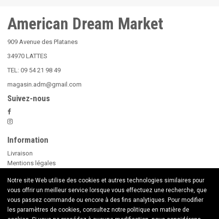
American Dream Market
909 Avenue des Platanes
34970 LATTES
TEL: 09 54 21 98 49
magasin.adm@gmail.com
Suivez-nous
Information
Livraison
Mentions légales
Nos Conditions Générales de Vente
Notre site Web utilise des cookies et autres technologies similaires pour
Paiement sécurisé
vous offrir un meilleur service lorsque vous effectuez une recherche, que
Le Beer Pong
vous passez commande ou encore à des fins analytiques. Pour modifier
conseils d'utilisation des Bougies
les paramètres de cookies, consultez notre politique en matière de
Nouveaux Produits