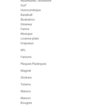
Nourritures / Boissons
Surf
Humouristique
Baseball
Illustration
Exterieur
Ferme
Musique
License plate
Drapeaux
NFL
Fanions
Plaques Plastiques
Magnet
Stickers
Totems
Maison
Maison
Bougies