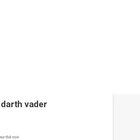
 darth vader
eur thé noir