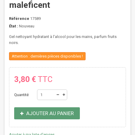
maleficent
Référence
17589
État :
Nouveau
Gel nettoyant hydratant à l'alcool pour les mains, parfum fruits
noirs.
Attention : dernières pièces disponibles !
3,80 €
TTC
Quantité
AJOUTER AU PANIER
Ajouter à ma liste d'envies