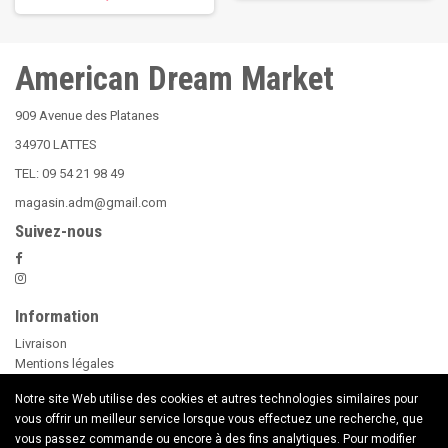
American Dream Market
909 Avenue des Platanes
34970 LATTES
TEL: 09 54 21 98 49
magasin.adm@gmail.com
Suivez-nous
Information
Livraison
Mentions légales
Nos Conditions Générales de Vente
Notre site Web utilise des cookies et autres technologies similaires pour
Paiement sécurisé
vous offrir un meilleur service lorsque vous effectuez une recherche, que
Le Beer Pong
vous passez commande ou encore à des fins analytiques. Pour modifier
conseils d'utilisation des Bougies