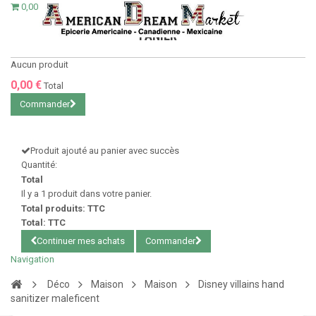
0,00 €
PANIER
Aucun produit
0,00 €
Total
Commander
Produit ajouté au panier avec succès
Quantité:
Total
Il y a 1 produit dans votre panier.
Total produits: TTC
Total: TTC
Continuer mes achats
Commander
Navigation
Déco
Maison
Maison
Disney villains hand
sanitizer maleficent