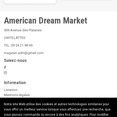
American Dream Market
909 Avenue des Platanes
34970 LATTES
TEL: 09 54 21 98 49
magasin.adm@gmail.com
Suivez-nous
Information
Livraison
Mentions légales
Nos Conditions Générales de Vente
Notre site Web utilise des cookies et autres technologies similaires pour
Paiement sécurisé
vous offrir un meilleur service lorsque vous effectuez une recherche, que
Le Beer Pong
vous passez commande ou encore à des fins analytiques. Pour modifier
conseils d'utilisation des Bougies