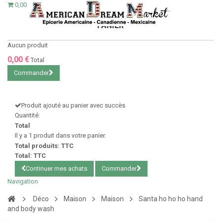
0,00 €
PANIER
Aucun produit
0,00 €
Total
Commander
Produit ajouté au panier avec succès
Quantité:
Total
Il y a 1 produit dans votre panier.
Total produits: TTC
Total: TTC
Continuer mes achats
Commander
Navigation
Déco
Maison
Maison
Santa ho ho ho hand
and body wash