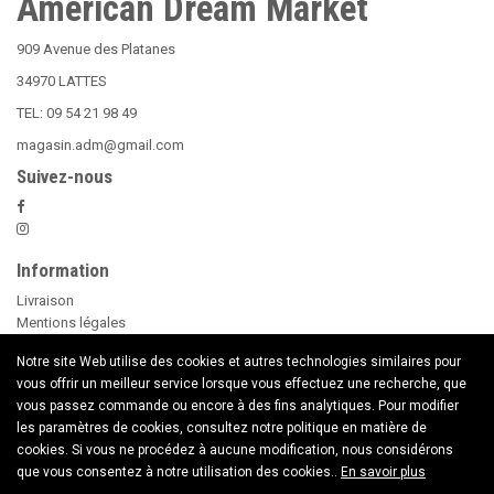
American Dream Market
909 Avenue des Platanes
34970 LATTES
TEL: 09 54 21 98 49
magasin.adm@gmail.com
Suivez-nous
Information
Livraison
Mentions légales
Nos Conditions Générales de Vente
Notre site Web utilise des cookies et autres technologies similaires pour
Paiement sécurisé
vous offrir un meilleur service lorsque vous effectuez une recherche, que
Le Beer Pong
vous passez commande ou encore à des fins analytiques. Pour modifier
conseils d'utilisation des Bougies
les paramètres de cookies, consultez notre politique en matière de
Nouveaux Produits
cookies. Si vous ne procédez à aucune modification, nous considérons
Contactez nous
que vous consentez à notre utilisation des cookies..
En savoir plus
Copyright © 2020 American Dream Market